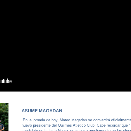
ASUME MAGADAN
En la jornada de hoy, Mateo Magadan se convertirá oficialmente
nuevo presidente del Quilmes Atlético Club. Cabe recordar que “
candidato de la Lista Negra, se impuso ampliamente en las elec