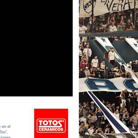
 en el
Teo”,
ciones