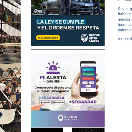
Kevin, 
futbolís
medios o
fueron v
patrimo
Asi se 