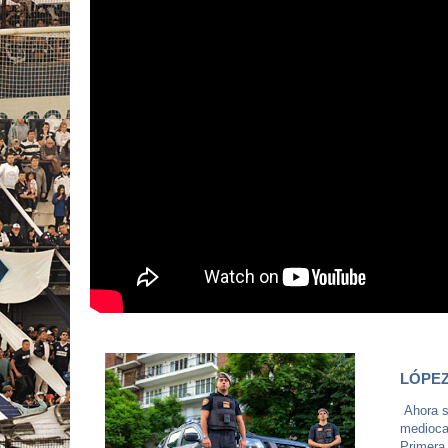
LÓPEZ
Ahora s
mediocam
Primera 