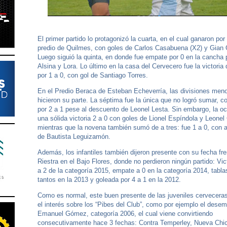
El primer partido lo protagonizó la cuarta, en el cual ganaron por 
predio de Quilmes, con goles de Carlos Casabuena (X2) y Gian
Luego siguió la quinta, en donde fue empate por 0 en la cancha p
Alsina y Lora. Lo último en la casa del Cervecero fue la victoria 
por 1 a 0, con gol de Santiago Torres.
En el Predio Beraca de Esteban Echeverría, las divisiones men
hicieron su parte. La séptima fue la única que no logró sumar, c
por 2 a 1 pese al descuento de Leonel Lesta. Sin embargo, la oc
una sólida victoria 2 a 0 con goles de Lionel Espíndola y Leonel
mientras que la novena también sumó de a tres: fue 1 a 0, con 
de Bautista Leguizamón.
Además, los infantiles también dijeron presente con su fecha fre
Riestra en el Bajo Flores, donde no perdieron ningún partido: Vic
a 2 de la categoría 2015, empate a 0 en la categoría 2014, tabla
tantos en la 2013 y goleada por 4 a 1 en la 2012.
Como es normal, este buen presente de las juveniles cerveceras
el interés sobre los “Pibes del Club”, como por ejemplo el dese
Emanuel Gómez, categoría 2006, el cual viene convirtiendo
consecutivamente hace 3 fechas: Contra Temperley, Nueva Chi