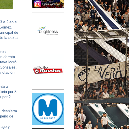
3 a 2 en el
 Gómez.
rincipal de
de la sexta
ores
on derrota
tava logró
 González,
anotación
nte a
toria por 3
s por 2
 despierta
mpeño de
cago y