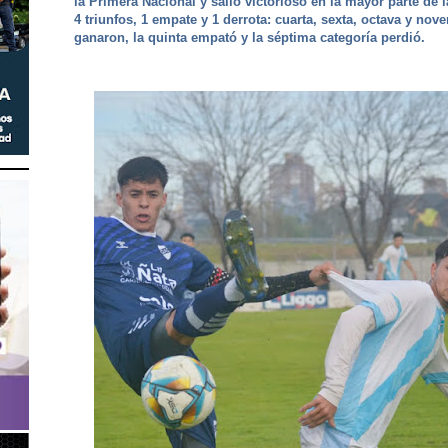
la Primera Nacional y salió victorioso en la mayor parte de la
4 triunfos, 1 empate y 1 derrota: cuarta, sexta, octava y nov
ganaron, la quinta empató y la séptima categoría perdió.