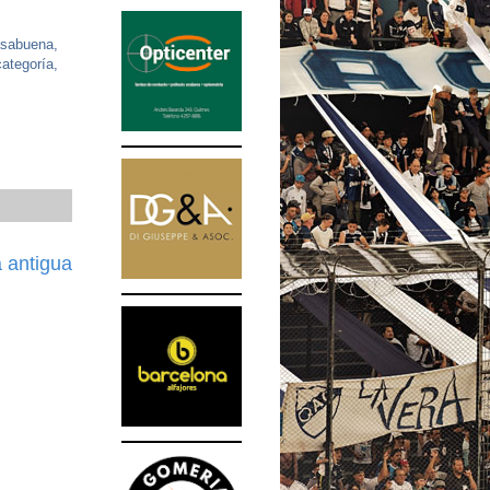
asabuena,
categoría,
 antigua