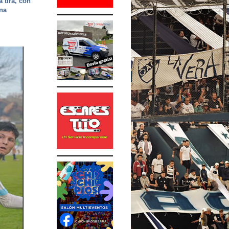
 tira, con
ena