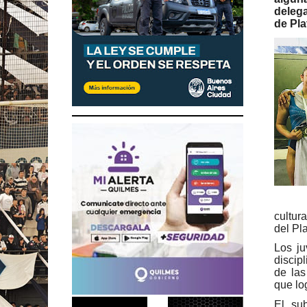
delega
de Pla
cultur
del Pla
Los ju
discip
de las
que lo
El sub