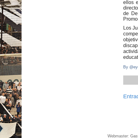
ellos 
direct
de Dep
Promoc
Los Ju
compet
objetiv
discap
activi
educat
By
@eyg
Entra
Webmaster: Gast