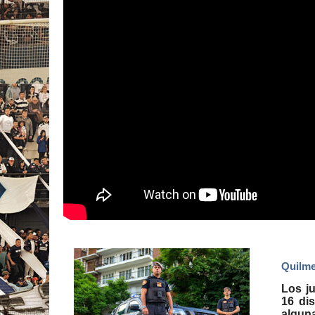
Quilme
Los ju
16 di
algun