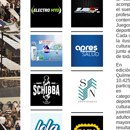
acompa
el sue
profe
conten
Juegos
deport
Cada v
la ilu
cultur
junto 
de tod
En 
edició
Quilm
10.42
partic
en
categ
depor
cultura
juven
adulto
mayor
result