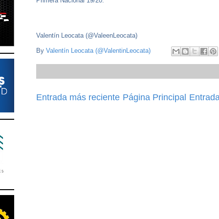
Primera Nacional 19/20.
Valentín Leocata (@ValeenLeocata)
By
Valentín Leocata (@ValentinLeocata)
Entrada más reciente
Página Principal
Entrada