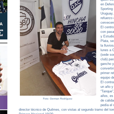
en Defen
Sporting
Uruguay,
refuerzo 
cervecer
El centro
con pasa
y Estudi
Plata, s
la lluvio
lunes a 
(sede soc
club) par
gancho y
convertir
primer re
equipo d
El contra
un año y
“Tanque”
años, es 
Foto: German Rodríguez
de calid
pedía el
director técnico de Quilmes, con vistas al segundo tramo del tor