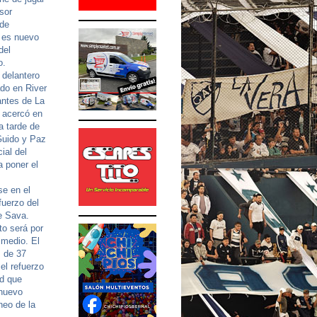
sor
 de
 es nuevo
del
o.
 delantero
do en River
antes de La
e acercó en
sa tarde de
Guido y Paz
ial del
a poner el
se en el
fuerzo del
e Sava.
to será por
 medio. El
, de 37
el refuerzo
ad que
 nuevo
neo de la