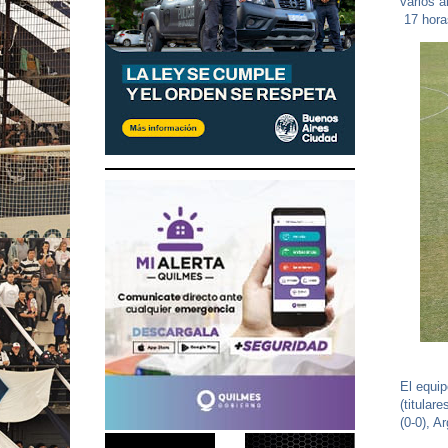
varios a
17 hora
El equip
(titular
(0-0), A