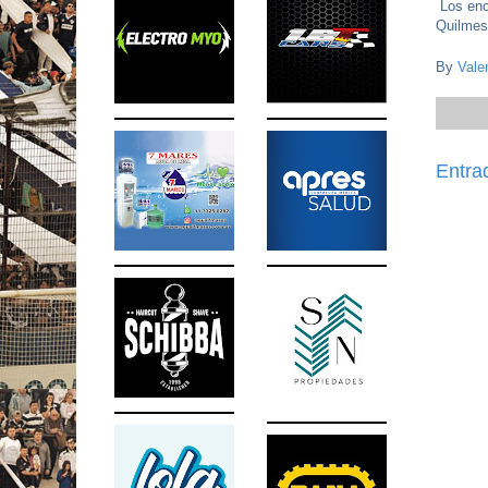
Los encu
Quilmes
By
Vale
Entra