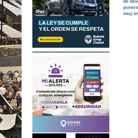
de des
poners
muy im