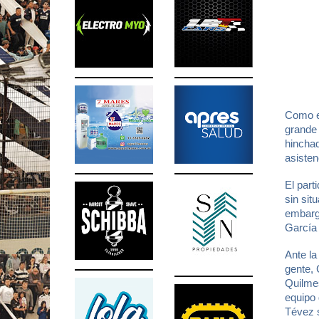
Como e
grande
hinchad
asisten
El par
sin sit
embargo
García 
Ante la
gente, 
Quilmes
equipo 
Tévez s