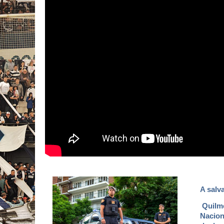
A salv
Quilme
Nacion