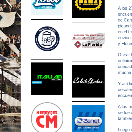
A los 2
encuent
de Cara
picando
en el t
envión 
y Flore
Oscar B
definic
quedado
mucha 
Y así f
desaten
encuen
A los p
se fue 
también
Luego d