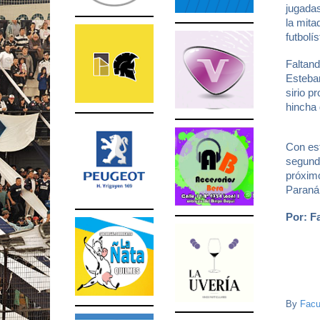
jugadas
la mita
futbolís
Faltand
Esteban
sirio p
hincha 
Con est
segundo
próximo
Paraná 
Por: F
By
Facu